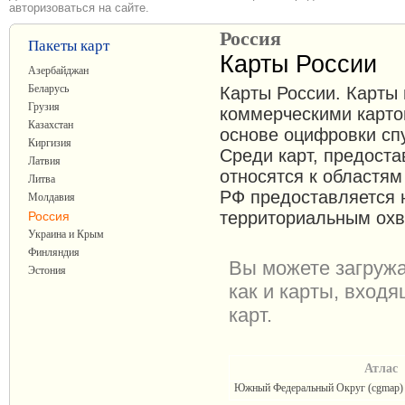
авторизоваться на сайте.
Россия
Пакеты карт
Карты России
Азербайджан
Беларусь
Карты России. Карты
Грузия
коммерческими карто
Казахстан
основе оцифровки сп
Киргизия
Среди карт, предост
Латвия
относятся к областям
Литва
РФ предоставляется 
Молдавия
территориальным охв
Россия
Украина и Крым
Финляндия
Вы можете загружа
Эстония
как и карты, входя
карт.
Атлас
Южный Федеральный Округ (cgmap)