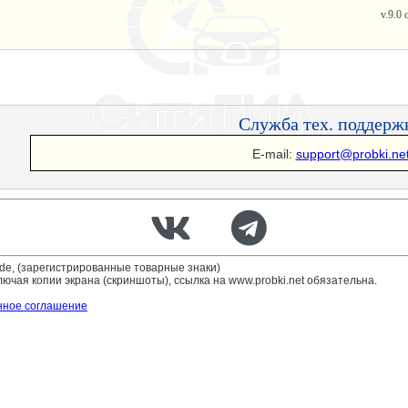
v.9.0 
Служба тех. поддерж
E-mail:
support@probki.ne
uide, (зарегистрированные товарные знаки)
ючая копии экрана (скриншоты), ссылка на www.probki.net обязательна.
нное соглашение