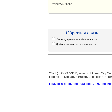
Windows Phone
Обратная связь
Тех.поддержка, ошибки на карте
Добавить символ(POI) на карту
2021 (c) ООО "МИТ", www.probki.net, City G
При использовании материалов с сайта, вкл
Политика конфиденциальности
|
Лицензио