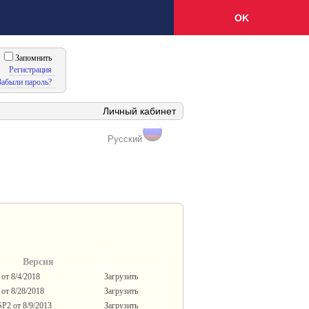
OK
Запомнить
Регистрация
Забыли пароль?
Личный кабинет
Русский
Версия
1 от
8/4/2018
Загрузить
2 от
8/28/2018
Загрузить
 SP2 от
8/9/2013
Загрузить