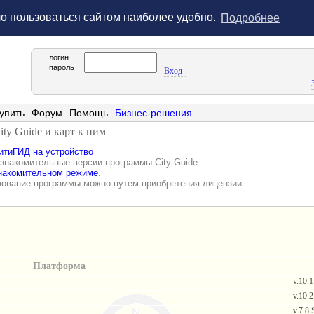
ло пользоваться сайтом наиболее удобно.
Подробнее
логин
пароль
Вход
упить
Форум
Помощь
Бизнес-решения
ty Guide и карт к ним
итиГИД на устройство
знакомительные версии программы City Guide.
знакомительном режиме
.
зование программы можно путем приобретения лицензии.
Платформа
v.10.
v.10.
v.7.8